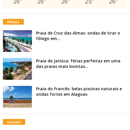
26
°
26
°
26
°
25
°
26
°
PRAIAS
Praia de Cruz das Almas: ondas de tirar o
fôlego em...
Praia de Jatiúca: férias perfeitas em uma
das praias mais bonitas...
Praia do Francês: belas piscinas naturais e
ondas fortes em Alagoas
LAGOAS