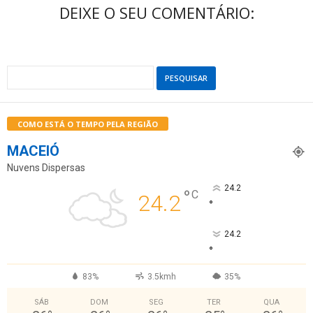
DEIXE O SEU COMENTÁRIO:
COMO ESTÁ O TEMPO PELA REGIÃO
MACEIÓ
Nuvens Dispersas
24.2
°
C
24.2
°
24.2
°
83%
3.5kmh
35%
SÁB
DOM
SEG
TER
QUA