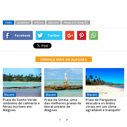
TAGS
ALAGOAS
IPIOCA
MACEIÓ
PRAIA DO FRANCÊS
Facebook
Twitter
CONHEÇA MAIS EM ALAGOAS:
Maceió
Maceió
Maceió
Praia do Sonho Verde:
Praia da Sereia: uma
Praia de Paripueira:
sinônimo de calmaria e
das melhores praias do
descubra os lindos
férias incríveis em
litoral urbano de
corais em um clima
Alagoas
Alagoas
agradável e tranquilo!