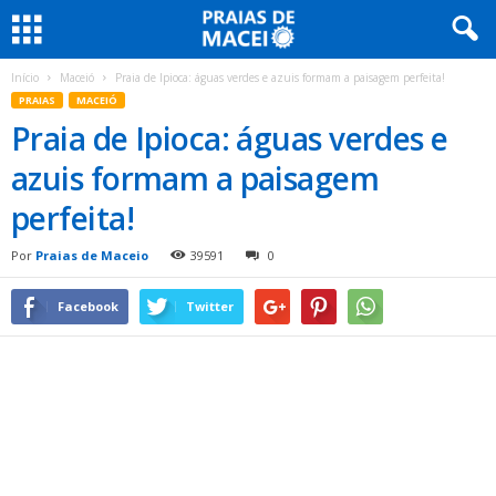
Início
Maceió
Praia de Ipioca: águas verdes e azuis formam a paisagem perfeita!
PRAIAS
MACEIÓ
Praia de Ipioca: águas verdes e
azuis formam a paisagem
perfeita!
Por
Praias de Maceio
39591
0
Facebook
Twitter