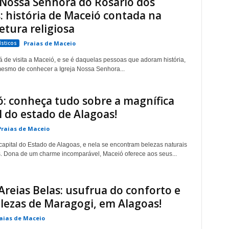
 Nossa Senhora do Rosário dos
: história de Maceió contada na
etura religiosa
sticos
Praias de Maceio
á de visita a Maceió, e se é daquelas pessoas que adoram história,
esmo de conhecer a Igreja Nossa Senhora...
: conheça tudo sobre a magnífica
l do estado de Alagoas!
Praias de Maceio
capital do Estado de Alagoas, e nela se encontram belezas naturais
s. Dona de um charme incomparável, Maceió oferece aos seus...
Areias Belas: usufrua do conforto e
lezas de Maragogi, em Alagoas!
aias de Maceio