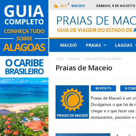
C
MACEIO
SÁBADO, 8 DE AGOSTO 
25.5
Praias
MACEIÓ
PRAIAS
LAGOAS
de
Maceió
Início
Autores
Posts por Praias de Maceio
–
Praias de Maceio
Guia
de
viagem
de
80 POSTS
0 COM
Alagoas
Praias de Maceió é um sit
Divulgamos o que há de m
chegar e o que fazer nas 
restaurantes, passeios e 