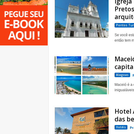
Igreja
Pretos
arquit
Pontos Turí
Se você est
então tem m
Maceió
capita
Alagoas
Maceió é a 
inigualávei
Hotel 
das be
Hotéis
Pr