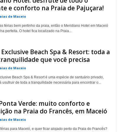
ano Hotel: desfrute de todo o
te e conforto na Praia de Pajuçara!
aias de Maceio
s férias bem pertinho da praia, então o Meridiano Hotel em Maceió
a perfeita. O hotel fica localizado na Praia...
Exclusive Beach Spa & Resort: toda a
tranquilidade que você precisa
aias de Maceio
lusive Beach Spa & Resort é uma espécie de santuário privado,
usufruir de toda a tranquilidade necessária para encontrar o...
Ponta Verde: muito conforto e
ição na Praia do Francês, em Maceió
aias de Maceio
férias para Maceió, e quer ficar alojado perto da Praia do Francês?