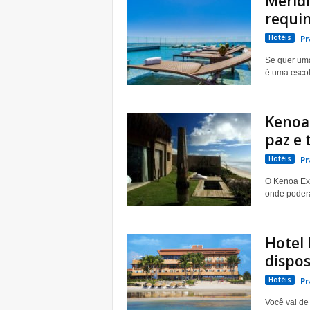
Meridi
requin
Hotéis
Pr
Se quer uma
é uma escolh
Kenoa 
paz e 
Hotéis
Pr
O Kenoa Exc
onde poderá 
Hotel 
dispos
Hotéis
Pr
Você vai de 