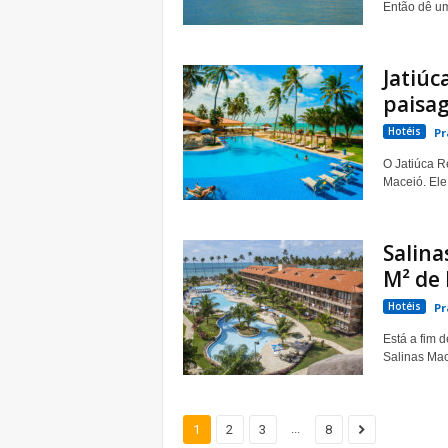
Então dê um
Jatiúc
paisag
Hotéis
Pr
O Jatiúca Re
Maceió. Ele
Salina
M² de 
Hotéis
Pr
Está a fim 
Salinas Mace
...
1
2
3
8