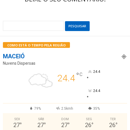
COMO ESTÁ O TEMPO PELA REGIÃO
MACEIÓ
Nuvens Dispersas
24.4
°
C
24.4
°
24.4
°
79%
2.5kmh
35%
SEX
SÁB
DOM
SEG
TER
27
°
27
°
27
°
26
°
26
°