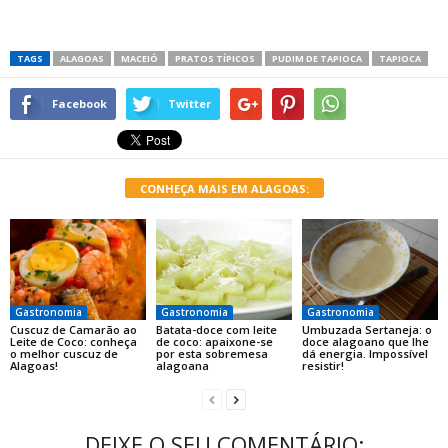
TAGS
ALAGOAS
MACEIÓ
PRATOS TÍPICOS
PUDIM DE TAPIOCA
TAPIOCA
Facebook
Twitter
CONHEÇA MAIS EM ALAGOAS:
Gastronomia
Gastronomia
Gastronomia
Cuscuz de Camarão ao
Batata-doce com leite
Umbuzada Sertaneja: o
Leite de Coco: conheça
de coco: apaixone-se
doce alagoano que lhe
o melhor cuscuz de
por esta sobremesa
dá energia. Impossível
Alagoas!
alagoana
resistir!
DEIXE O SEU COMENTÁRIO: