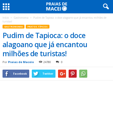
Início
Gastronomia
Pudim de Tapioca: o doce alagoano que já encantou milhões de
turistas!
GASTRONOMIA
PRATOS TÍPICOS
Pudim de Tapioca: o doce
alagoano que já encantou
milhões de turistas!
Por
Praias de Maceio
24780
0
Facebook
Twitter