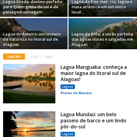
Lagoa Azeda: destino perfeito
Lagoa do Pau: mar, rio, lagoa e
para quem gosta de sol e de
mata atlântica em um único
paisagem selvagem
local...
Lagoa do Roteiro: um tesouro
Lagoa da Anta: a união perfeita
da natureza no litoral sul de
das águas doces e salgadas em
Alagoas
Alagoas
LAGOAS
Início
Lagoas
Lagoa Manguaba: conheça a
maior lagoa do litoral sul de
Alagoas!
Lagoas
Praias de Maceio
Lagoa Mundaú: um belo
passeio de barco e um lindo
pôr-do-sol
Lagoas