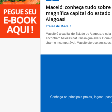
Maceió: conheça tudo sobre
magnífica capital do estado
Alagoas!
Praias de Maceio
Maceió é a capital do Estado de Alagoas, e nela
encontram belezas naturais inigualáveis. Dona 
charme incomparável, Maceió oferece aos seus..
Conheça as principais praias, lagoas, pass