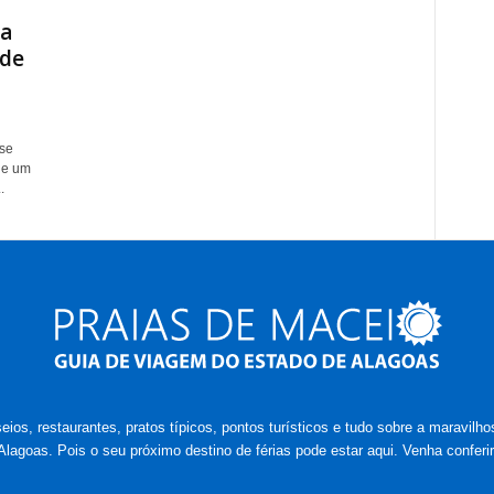
 a
 de
 se
de um
.
eios, restaurantes, pratos típicos, pontos turísticos e tudo sobre a maravil
Alagoas. Pois o seu próximo destino de férias pode estar aqui. Venha conferir