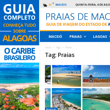
C
MACEIO
QUINTA-FEIRA, 6 DE AGO
25
Praias
MACEIÓ
PRAIAS
LAGOAS
de
Maceió
Início
Tags
Praias
–
Tag: Praias
Guia
de
viagem
de
Alagoas
Alagoas